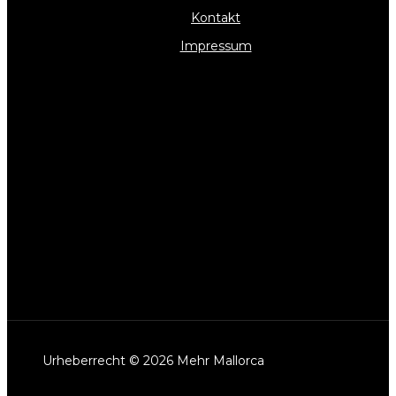
Kontakt
Impressum
Kontaktieren Sie uns
2360 Hood Avenue, San Diego, CA, 92123
info@mehr-mallorca.de
202-555-0188
Über uns
Mehr Mallorca bietet wertvolle Tipps und
Informationen für einen unvergesslichen Aufenthalt
auf der Insel.
Urheberrecht © 2026 Mehr Mallorca