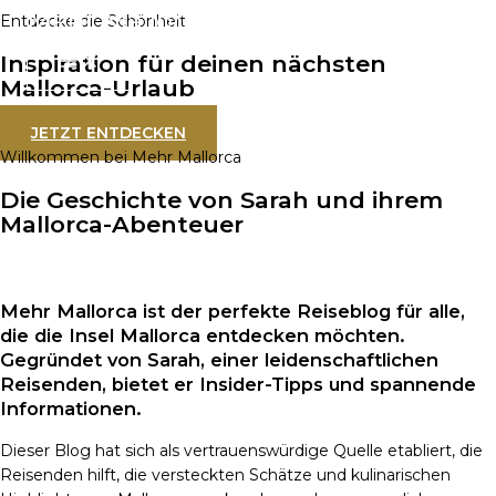
Mehr Mallorca
Zum
Entdecke die Schönheit
Inhalt
MAIN
Inspiration für deinen nächsten
springen
MENU
Mallorca-Urlaub
JETZT ENTDECKEN
Willkommen bei Mehr Mallorca
Die Geschichte von Sarah und ihrem
Mallorca-Abenteuer
Mehr Mallorca ist der perfekte Reiseblog für alle,
die die Insel Mallorca entdecken möchten.
Gegründet von Sarah, einer leidenschaftlichen
Reisenden, bietet er Insider-Tipps und spannende
Informationen.
Dieser Blog hat sich als vertrauenswürdige Quelle etabliert, die
Reisenden hilft, die versteckten Schätze und kulinarischen